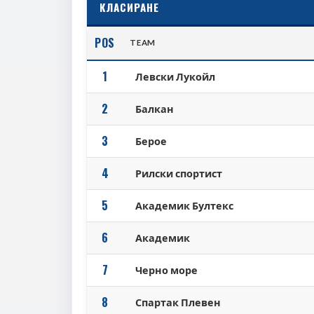
КЛАСИРАНЕ
POS
TEAM
1
Левски Лукойл
2
Балкан
3
Берое
4
Рилски спортист
5
Академик Бултекс
6
Академик
7
Черно море
8
Спартак Плевен