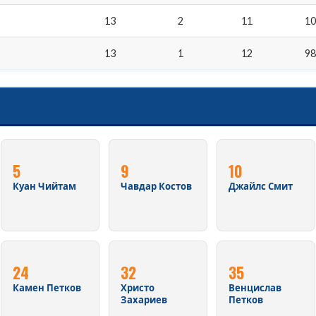
13
2
11
1
13
1
12
9
5
9
10
Куан Чийтам
Чавдар Костов
Джайлс Смит
24
32
35
Камен Петков
Христо
Венцислав
Захариев
Петков