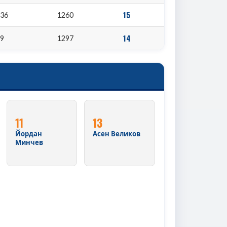
15
036
1260
14
89
1297
11
13
Йордан
Асен Великов
Минчев